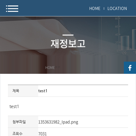
HOME
LOCATION
재정보고
HOME
>
>
자
료
test1
제목
정
보
제
목,
test1
개
요,
내
1353631982_Ipad.png
용,
첨부파일
키
워
7031
드/
조회수