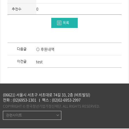
주
제,
0
유
추천수
형,
저
작
목록
권
자/
작
성
자,
년
이
도,
전
◎ 후원내역
다음글
대
글,
표
다
이
음
test
미
이전글
글
지,
첨
부
파
일,
출
처,
저
(06621) 서울시 서초구 서초대로 74길 33, 2층 (비트빌딩)
작
권
전화 :
(02)6953-1301
팩스 :
(02)02-6953-2997
유
COPYRIGHT © 한국청년기업가정신재단. ALL RIGHTS RESERVED.
형