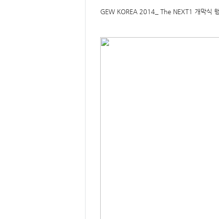
개
GEW KOREA 2014_ The NEXT1 개막
요
,
내
용
,
키
워
드
/
주
제
,
유
형
,
저
작
권
자
/
작
성
자
,
년
도
,
대