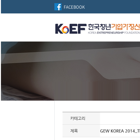
FACEBOOK
자
료
카테고리
정
보
제
제목
GEW KOREA 2014_T
목
,