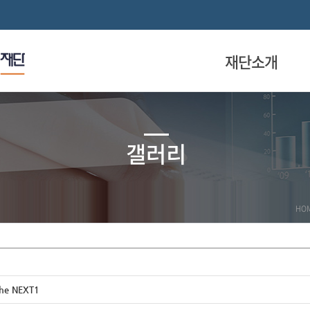
재단소개
갤러리
HO
he NEXT1