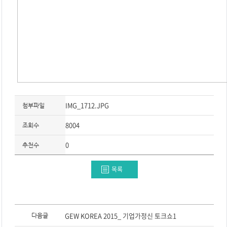
IMG_1712.JPG
첨부파일
8004
조회수
0
추천수
목록
이
전
GEW KOREA 2015_ 기업가정신 토크쇼1
다음글
글