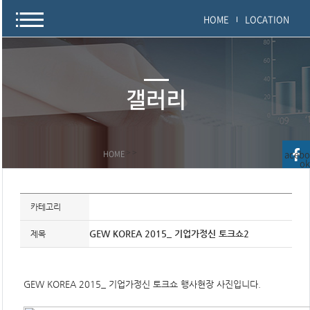
HOME
LOCATION
갤러리
acebo
HOME
>
>
ok
자
료
카테고리
정
보
제
GEW KOREA 2015_ 기업가정신 토크쇼2
제목
목
,
개
요
GEW KOREA 2015_ 기업가정신 토크쇼 행사현장 사진입니다.
,
내
용