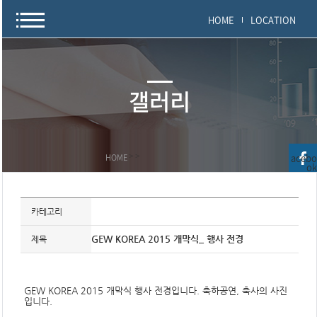
HOME
LOCATION
갤러리
acebo
HOME
>
>
ok
자
료
카테고리
정
보
제
GEW KOREA 2015 개막식_ 행사 전경
제목
목
,
개
요
GEW KOREA 2015 개막식 행사 전경입니다. 축하공연, 축사의 사진
,
입니다.
내
용