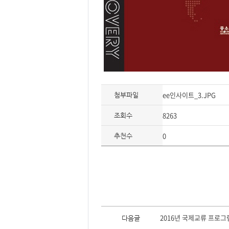
ee인사이트_3.JPG
첨부파일
8263
조회수
0
추천수
이
전
2016년 국제교류 프로
다음글
글,