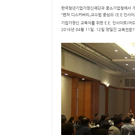
요,
내
한국청년기업가정신재단과 중소기업청에서 
용,
키
『벤처 디스커버리』교수법 중심의 <E.E.인사
워
드/
기업가정신 교육자를 위한 E.E. 인사이트(어
주
제,
2016년 04월 11일, 12일 양일간
교육전문가
유
형,
저
작
권
자/
작
성
자,
년
도,
대
표
이
미
지,
첨
부
파
일,
출
처,
저
작
권
유