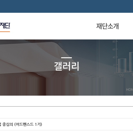
재단소개
갤러리
HO
법 중심의
(어드벤스드 1기)