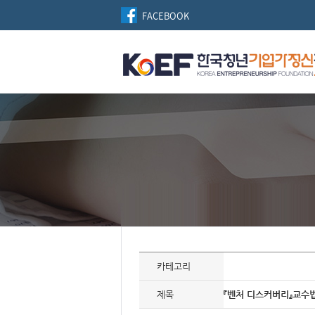
FACEBOOK
자
료
카테고리
정
보
제
제목
『벤처 디스커버리』교수
목,
개