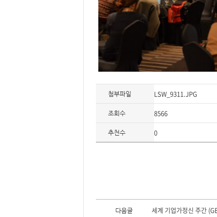
LSW_9311.JPG
첨부파일
8566
조회수
0
추천수
이
전
세계 기업가정신 주간 (GE
다음글
글,