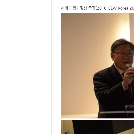
요,
내
세계 기업가정신 주간(2016 GEW Korea
용,
키
워
드/
주
제,
유
형,
저
작
권
자/
작
성
자,
년
도,
대
표
이
미
지,
첨
부
파
일,
출
처,
저
작
권
유