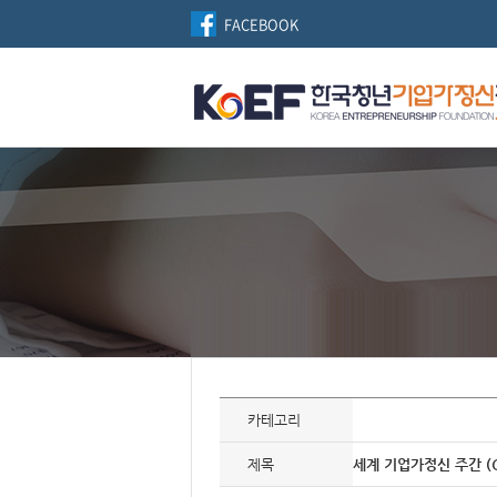
FACEBOOK
자
료
카테고리
정
보
제
제목
세계 기업가정신 주간 (G
목,
개