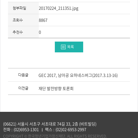
20170224_211351.jpg
첨부파일
8867
조회수
0
추천수
목록
이
전
GEC 2017, 남아공 요하네스버그(2017.3.13-16)
다음글
글,
다
음
재단 발전방향 토론회
이전글
글
(06621) 서울시 서초구 서초대로 74길 33, 2층 (비트빌딩)
전화 :
(02)6953-1301
팩스 :
(02)02-6953-2997
COPYRIGHT © 한국청년기업가정신재단. ALL RIGHTS RESERVED.