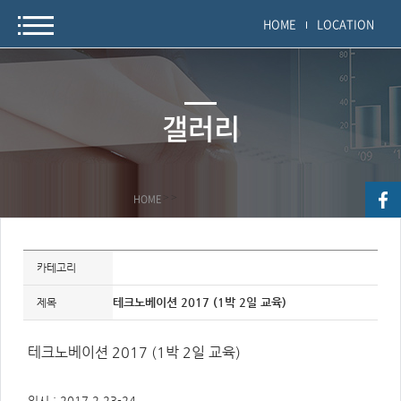
HOME
LOCATION
갤러리
HOME
>
>
자
료
카테고리
정
보
제
테크노베이션 2017 (1박 2일 교육)
제목
목,
개
요,
내
테크노베이션 2017 (1박 2일 교육)
용,
키
워
드/
일시 : 2017.2.23-24