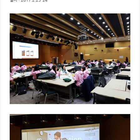
주
제,
유
형,
저
작
권
자/
작
성
자,
년
도,
대
표
이
미
지,
첨
부
파
일,
출
처,
저
작
권
유
형