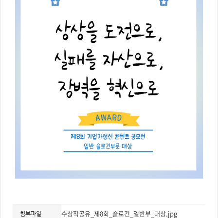
주
제,
유
형,
저
작
권
자/
작
성
자,
년
도,
대
표
이
미
지,
첨
부
파
일,
출
처,
저
작
권
유
형
수상작공유_제8회_슬로건_일반부_대상.jpg
첨부파일