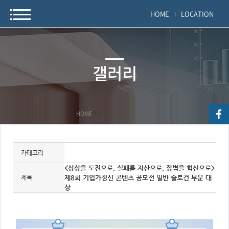
HOME
LOCATION
갤러리
HOME
>
>
자
료
카테고리
정
보
<상상을 도전으로, 실패를 자산으로, 장벽을 혁신으로>
제
제목
제8회 기업가정신 콘텐츠 공모전 일반 슬로건 부문 대
목,
개
상
요,
내
용,
키
워
드/