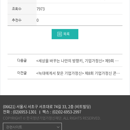
7973
조회수
0
추천수
목록
이
전
<세상을 바꾸는 나만의 방향키, 기업가정신> 제9회 기업가정신 콘텐츠 공모전 일반부 슬로건 부문 대상
다음글
글,
다
음
<늑대에게서 찾은 기업가정신> 제8회 기업가정신 콘텐츠 공모전 일반 웹툰 부문 대상
이전글
글
(06621) 서울시 서초구 서초대로 74길 33, 2층 (비트빌딩)
전화 :
(02)6953-1301
팩스 :
(02)02-6953-2997
COPYRIGHT © 한국청년기업가정신재단. ALL RIGHTS RESERVED.