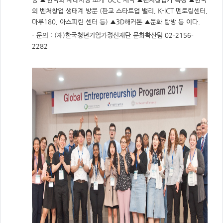
주
제,
의 벤처창업 생태계 방문 (판교 스타트업 밸리, K-ICT 멘토링센터,
유
형,
마루180, 아스피린 센터 등) ▲3D해커톤 ▲문화 탐방 등 이다.
저
작
- 문의 : (재)한국청년기업가정신재단 문화확산팀 02-2156-
권
2282
자/
작
성
자,
년
도,
대
표
이
미
지,
첨
부
파
일,
출
처,
저
작
권
유
형