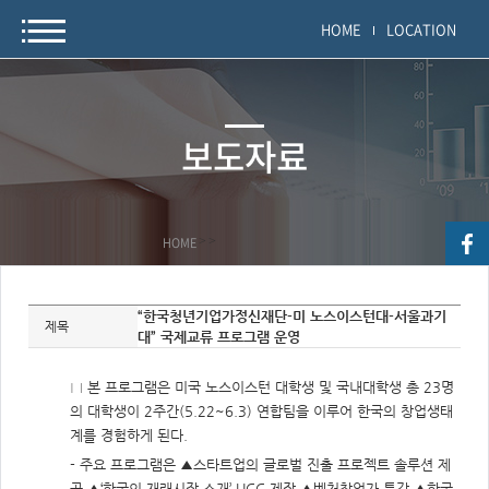
HOME
LOCATION
보도자료
HOME
>
>
자
“한국청년기업가정신재단-미 노스이스턴대-서울과기
료
제목
대” 국제교류 프로그램 운영
정
보
제
목,
□ 본 프로그램은 미국 노스이스턴 대학생 및 국내대학생 총 23명
개
요,
의 대학생이 2주간(5.22~6.3) 연합팀을 이루어 한국의 창업생태
내
계를 경험하게 된다.
용,
키
- 주요 프로그램은 ▲스타트업의 글로벌 진출 프로젝트 솔루션 제
워
드/
공 ▲‘한국의 재래시장 소개’ UCC 제작 ▲벤처창업가 특강 ▲한국