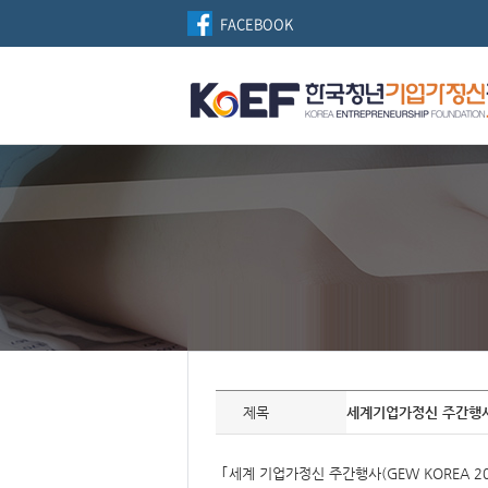
FACEBOOK
자
료
제목
세계기업가정신 주간행사(G
정
보
제
목,
｢세계 기업가정신 주간행사(GEW KOREA 20
개