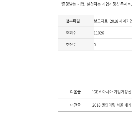
요,
-‘존경받는 기업, 실천하는 기업가정신’주제로,
내
용,
키
워
보도자료_2018 세계기업가
드/
첨부파일
주
제,
11026
유
조회수
형,
저
작
0
추천수
권
자/
작
성
자,
년
도,
대
표
이
미
이
지,
전
'GEM 아시아 기업가정신
다음글
첨
글,
부
다
파
음
2018 겟인더링 서울 개최
일,
이전글
글
출
처,
저
작
권
유