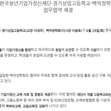
한국청년기업가정신재단·경기상업고등학교·백악장
업무협약 체결
과
가
한
경기상업고등학교(교장 이대우), 백악장학회(이사장 이응호)
6월 29일(화)
이
하고 적극적으로
에
할 수 있도록
하기 위한
들
기업가정신을 함양
창업
도전
지원
을 운영하고, 학생들이 창업에 도전할 수 있도록 적극 지원할 예정이다.
립한 백악장학회도 협약의 주체로 함께 참여해 교내 창업 활동 공간 구축 지원
고 있다.
한
을
한다. 이번 협약은
기업가정신 교육 자료 및 경험
제공
재단이 개별 고등학교와는
, 고용노동부 등 여러 정부 부처 및 KDB산업은행, 손해보험협회 등 기관과
 통해
,
을
해 나가고 있다.
학부모교육
교원교육
강화