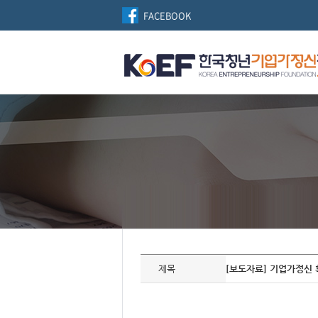
FACEBOOK
자
료
제목
[보도자료] 기업가정신
정
보
제
목,
개