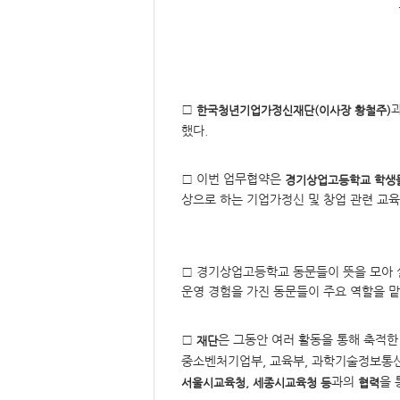
요,
내
용,
키
워
드/
주
제,
유
□
형,
한국청년기업가정신재단(이사장 황철주)
저
했다.
작
권
자/
작
□ 이번 업무협약은
성
경기상업고등학교 학생
자,
상으로 하는 기업가정신 및 창업 관련 교육
년
도,
대
표
이
미
□ 경기상업고등학교 동문들이 뜻을 모아 설
지,
첨
운영 경험을 가진 동문들이 주요 역할을 맡
부
파
일,
출
□
은 그동안 여러 활동을 통해 축적
재단
처,
저
중소벤처기업부, 교육부, 과학기술정보통신부
작
권
과의
을
서울시교육청, 세종시교육청 등
협력
유