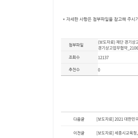
형
* 자세한 사항은 첨부파일을 참고해 주시
(보도자료) 재단 경기상
첨부파일
경기상고업무협약_210629
12137
조회수
0
추천수
이
전
[보도자료] 2021 대한
다음글
글,
다
음
[보도자료] 세종시교육청
이전글
글