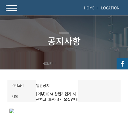
HOME
LOCATION
공지사항
HOME
>
>
자
료
일반공지
카테고리
정
보
[외부]IGM 창업기업가 사
제
제목
관학교 (IEA) 3기 모집안내
목,
개
요,
내
용,
키
워
드/