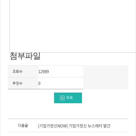
주
제,
유
형,
저
작
권
자/
작
성
자,
년
도,
대
첨부파일
표
이
미
지,
12989
조회수
첨
부
파
0
추천수
일,
출
처,
저
목록
작
권
유
형
이
전
[기업가정신NOW] 기업가정신 뉴스레터 발간
다음글
글,
다