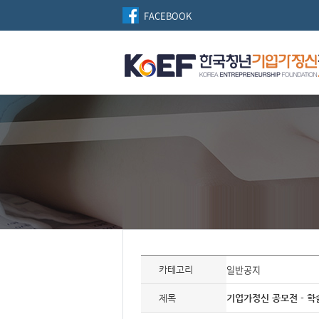
FACEBOOK
자
료
일반공지
카테고리
정
보
제
제목
기업가정신 공모전 - 학
목,
개