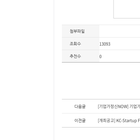
첨부파일
13093
조회수
0
추천수
이
전
[기업가정신NOW] 기업
다음글
글,
다
음
[개최공고] KC-Startup 
이전글
글