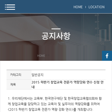
HOME
LOCATION
공지사항
HOME
>
>
자
료
일반공지
카테고리
정
보
2015 하반기 창업교육 전문가 역량강화 연수 신청 안
제
제목
내
목,
개
요,
내
1. 우리재단에서는 교육부, 한국연구재단 및 한국창업교육협의회와 함
용,
키
께 창업교육을 담당하고 있는 교육자 및 실무자의 역량강화를 위하여
워
<2015 하반기 창업교육 전문가 역량 강화 연수>를 개최합니다.
드/