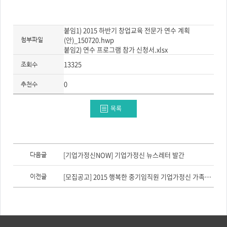
붙임1) 2015 하반기 창업교육 전문가 연수 계획
(안)_150720.hwp
첨부파일
붙임2) 연수 프로그램 참가 신청서.xlsx
13325
조회수
0
추천수
목록
이
전
[기업가정신NOW] 기업가정신 뉴스레터 발간
다음글
글,
다
음
[모집공고] 2015 행복한 중기임직원 기업가정신 가족캠프(대전)
이전글
글