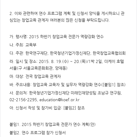
주
제,
유
형,
2. 이와 관련하여 연수 프로그램 계획 및 신청서 양식을 게시하오니 관
저
심있는 창업교육 관계자 여러분의 많은 신청을 부탁드립니다.
작
권
자/
작
가. 행사명: 2015 하반기 창업교육 전문가 역량강화 연수
성
자,
나. 주최: 교육부
년
도,
대
다. 주관: 한국연구재단, 한국청년기업가정신재단, 한국창업교육협의회
표
이
라. 일시 및 장소: 2015. 8. 19.(수) ~ 20.(목)/1박 2일, 더케이 호텔
미
서울(구 서울교육문화회관, 양재동)
지,
첨
마. 대상: 전국 창업교육 관계자
부
파
바. 주요내용: 창업교육 교육자 및 실무자 역량강화 연수([붙임1] 참조)
일,
출
처,
사. 문의처: 한국청년기업가정신재단 미래인재양성팀 조남규 연구원,
저
02-2156-2295,
education@koef.or.kr
작
권
아. 신청서 작성 및 참가비 입금: [붙임2] 참조
유
형
붙임1. 2015 하반기 창업교육 전문가 연수 계획(안)
붙임2. 연수 프로그램 참가 신청서