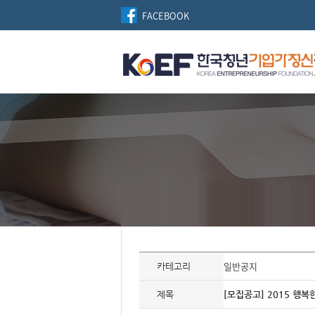
FACEBOOK
자
료
일반공지
카테고리
정
보
제
제목
[모집공고] 2015 행
목,
개