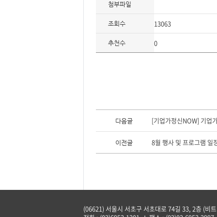
첨부파일
13063
조회수
0
추천수
이
전
[기업가정신NOW] 기업
다음글
글,
다
음
8월 행사 및 프로그램 일
이전글
글
(06621) 서울시 서초구 서초대로 74길 33, 2층 (비