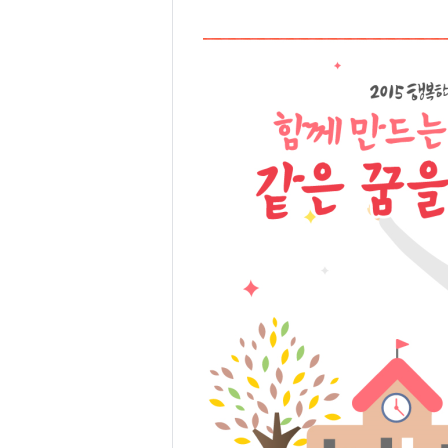
요,
내
용,
키
워
드/
주
제,
유
형,
저
작
권
자/
작
성
자,
년
도,
대
표
이
미
지,
첨
부
파
일,
출
처,
저
작
권
유