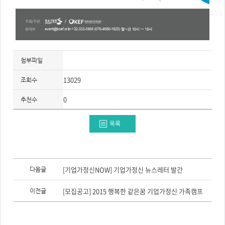
첨부파일
13029
조회수
0
추천수
목록
이
전
[기업가정신NOW] 기업가정신 뉴스레터 발간
다음글
글,
다
음
[모집공고] 2015 행복한 같은꿈 기업가정신 가족캠프
이전글
글