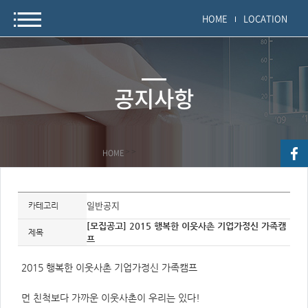
HOME
LOCATION
공지사항
HOME
>
>
자
료
일반공지
카테고리
정
보
[모집공고] 2015 행복한 이웃사촌 기업가정신 가족캠
제
제목
프
목,
개
요,
내
2015 행복한 이웃사촌 기업가정신 가족캠프
용,
키
워
먼 친척보다 가까운 이웃사촌이 우리는 있다!
드/