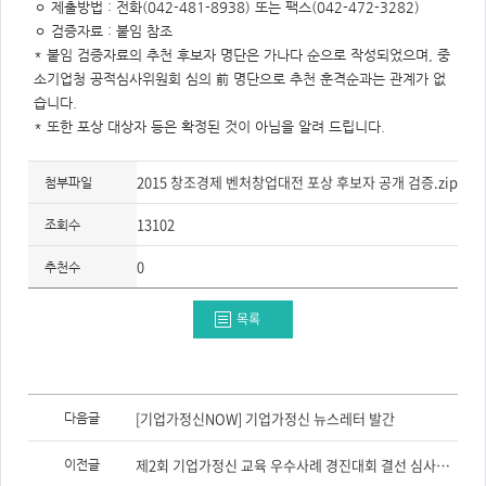
주
ㅇ 제출방법 : 전화(042-481-8938) 또는 팩스(042-472-3282)
제,
ㅇ 검증자료 : 붙임 참조
유
형,
* 붙임 검증자료의 추천 후보자 명단은 가나다 순으로 작성되었으며, 중
저
작
소기업청 공적심사위원회 심의 前 명단으로 추천 훈격순과는 관계가 없
권
습니다.
자/
작
* 또한 포상 대상자 등은 확정된 것이 아님을 알려 드립니다.
성
자,
년
도,
2015 창조경제 벤처창업대전 포상 후보자 공개 검증.zip
첨부파일
대
표
이
13102
조회수
미
지,
첨
0
추천수
부
파
일,
출
목록
처,
저
작
권
유
형
이
전
[기업가정신NOW] 기업가정신 뉴스레터 발간
다음글
글,
다
음
제2회 기업가정신 교육 우수사례 경진대회 결선 심사결과
이전글
글