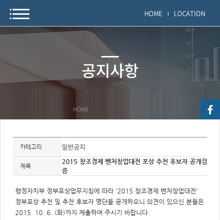
HOME
LOCATION
공지사항
HOME
>
>
자
료
일반공지
카테고리
정
보
2015 창조경제 벤처창업대전 포상 추천 후보자 공개검
제
제목
증
목,
개
요,
내
행정자치부 정부포상업무지침에 따라 '2015 창조경제 벤처창업대전'
용,
정부포상 추천 및 추천 후보자 명단을 공개하오니 의견이 있으신 분들은
키
워
2015. 10. 6. (화)까지 제출하여 주시기 바랍니다.
드/