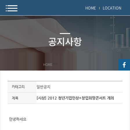
HOME
LOCATION
공지사항
HOME
>
>
자
료
일반공지
카테고리
정
보
제
[시상] 2012 청년기업인상+창업희망콘서트 개최
제목
목,
개
요,
내
용,
안녕하세요
키
워
드/