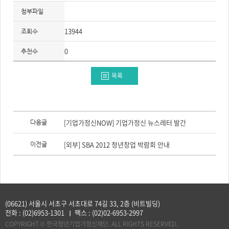
첨부파일
13944
조회수
0
추천수
목록
이
전
[기업가정신NOW] 기업가정신 뉴스레터 발간
다음글
글,
다
음
[외부] SBA 2012 청년창업 박람회 안내
이전글
글
(06621) 서울시 서초구 서초대로 74길 33, 2층 (비트빌딩)
전화 :
(02)6953-1301
팩스 :
(02)02-6953-2997
COPYRIGHT © 한국청년기업가정신재단. ALL RIGHTS RESERVED.