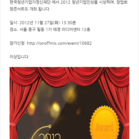
주
한국청년기업가정신재단 에서 2012 청년기업인상을 시상하며, 창업희
제,
망콘서트도 개최 됩니다.
유
형,
저
작
일시: 2012년 11월 27일(화) 13:30분
권
장소: 서울 중구 필동 1가 매경 미디어센터 12층
자/
작
성
자,
참가신청:
http://onoffmix.com/event/10682
년
도,
대
이상입니다.
표
이
미
지,
첨
부
파
일,
출
처,
저
작
권
유
형