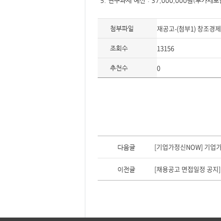
형
5. 연구과제 예산 : 37,000,000원(
재공고-(첨부1) 창조경제
첨부파일
13156
조회수
0
추천수
이
전
[기업가정신NOW] 기업
다음글
글,
다
음
[채용공고 면접일정 공지]
이전글
글