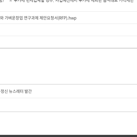
부가세포함) ※ 부가세 면세업체일 경우, 사업예산에서 부가세 제외한 금액내로 가격제안
와 가벼운창업 연구과제 제안요청서(RFP).hwp
가정신 뉴스레터 발간