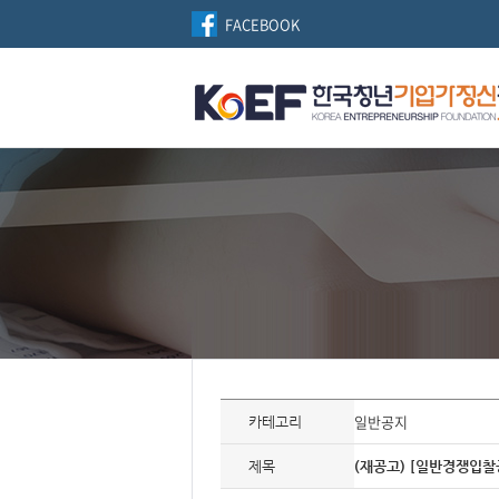
FACEBOOK
자
료
일반공지
카테고리
정
보
제
제목
(재공고) [일반경쟁입
목,
개