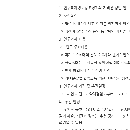
요,
내
1. 연구과제명 : 창조경제와 가벼운 창업 연구
용,
키
2. 추진목적
워
드/
ㅇ 협력 생태계에 대한 이해를 명확하게 파악
주
제,
ㅇ 정책과 창업 추진 등의 통찰력의 기반을 
유
형,
3. 연구과제 내용
저
작
권
가. 연구 주요내용
자/
작
ㅇ 과거 1.0세대와 현재 2.0세대 벤처기업
성
자,
ㅇ 협력생태계 분석통한 창업정책 미미한성
년
도,
ㅇ 현재 창업생태계 문제점 파악
대
표
ㅇ 가벼운창업 활성화를 위한 바람직한 정책
이
미
4. 연구과제 기간 및 추진일정
지,
첨
가. 사업 기간 : 계약체결일로부터 ~ 2013. 6
부
파
나. 추진 일정
일,
출
o 입찰 공고 : 2013. 4. 18(목) o 제
처,
저
같이 제출, 시간과 장소는 추후 공지 o 협상
작
권
조정될 수 있음
유