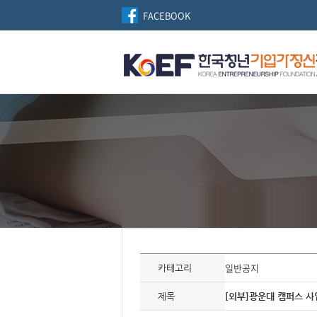
FACEBOOK
자
료
일반공지
카테고리
정
보
제
제목
[외부]광운대 캠퍼스 
목,
개