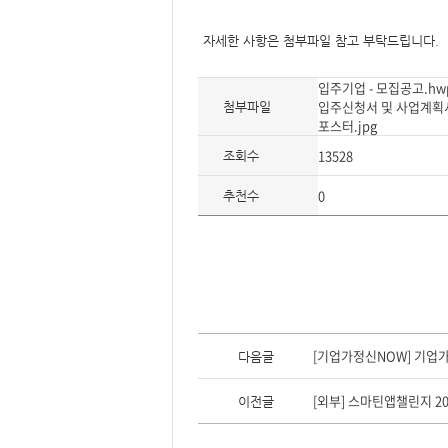
자세한 사항은 첨부파일 참고 부탁드립니다.
입주기업 - 모집공고.hw
입주신청서 및 사업계획서
첨부파일
포스터.jpg
13528
조회수
0
추천수
이
전
[기업가정신NOW] 기업
다음글
글,
다
음
[외부] 스마틴앱챌린지 20
이전글
글