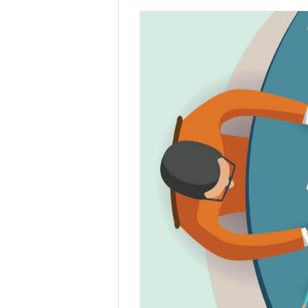
요,
내
용,
키
워
드/
주
제,
유
형,
저
작
권
자/
작
성
자,
년
도,
대
표
이
미
지,
첨
부
파
일,
출
처,
저
작
권
유