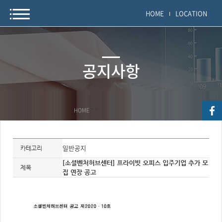
HOME
LOCATION
공지사항
HOME
>
>
자
료
일반공지
카테고리
정
보
[소셜벤처허브센터] 프라이빗 오피스 입주기업 추가 모
제
제목
집 연장 공고
목,
개
요,
내
용,
키
워
드/