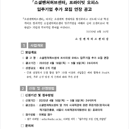
주
제,
유
형,
저
작
권
자/
작
성
자,
년
도,
대
표
이
미
지,
첨
부
파
일,
출
처,
저
작
권
유
형