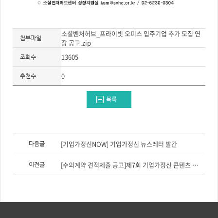
소셜벤처허브_프라이빗 오피스 입주기업 추가 모집 연
첨부파일
장 공고.zip
13605
조회수
0
추천수
목록
이
전
[기업가정신NOW] 기업가정신 뉴스레터 발간
다음글
글,
다
음
[수의계약 견적제출 공고]제7회 기업가정신 콘텐츠 공모전 운영 지원 수행 용역
이전글
글