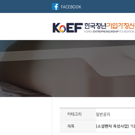
FACEBOOK
자
료
일반공지
카테고리
정
보
제
제목
[소셜벤처 육성사업] '
목,
개