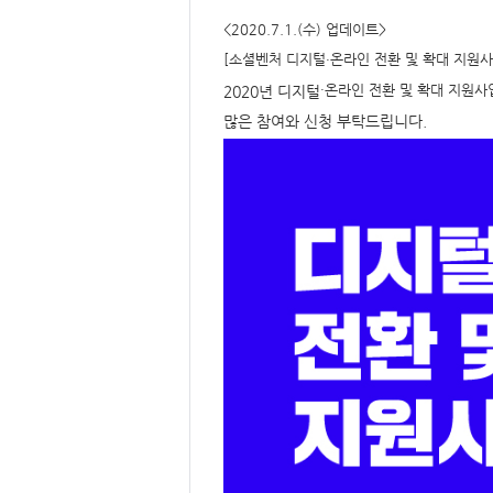
요,
내
<2020.7.1.(수) 업데이트>
용,
키
[소셜벤처 디지털
온라인 전환 및 확대 지원사
·
워
드/
·온라인 전환 및 확대 지원
2020년 디지털
주
제,
많은 참여와 신청 부탁드립니다.
유
형,
저
작
권
자/
작
성
자,
년
도,
대
표
이
미
지,
첨
부
파
일,
출
처,
저
작
권
유