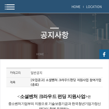
HOME
LOCATION
공지사항
HOME
>
>
자
료
일반공지
카테고리
정
보
[모집공고] 소셜벤처 크라우드펀딩 지원사업 참여기업
제
제목
(종료)
목,
개
요,
내
<
소셜벤처 크라우드 펀딩 지원사업>
은
용,
키
워
중소벤처기업부의 지원으로
기술보증기금과 한국청년기업가정신
드/
재단이 함께 운영하는