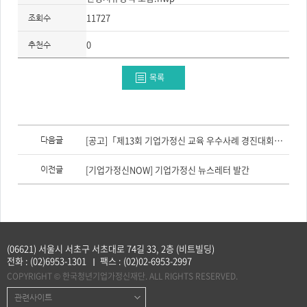
11727
조회수
0
추천수
목록
이
전
[공고]「제13회 기업가정신 교육 우수사례 경진대회」 참가자 모집(~8/14)
다음글
글,
다
음
[기업가정신NOW] 기업가정신 뉴스레터 발간
이전글
글
(06621) 서울시 서초구 서초대로 74길 33, 2층 (비트빌딩)
전화 :
(02)6953-1301
팩스 :
(02)02-6953-2997
COPYRIGHT © 한국청년기업가정신재단. ALL RIGHTS RESERVED.