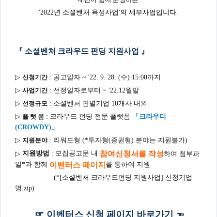
주
제,
'2022
년 소셜벤처 육성사업
'
의 세부사업입니다.
유
형,
저
작
권
자/
『
소셜벤처 크라우드 펀딩 지원사업
』
작
성
자,
년
▷
신청기간
:
공고일자
~ '22. 9. 28. (수
) 15:00
까지
도,
대
표
▷
사업기간
:
선정일자로부터
~ '22.12
월말
이
미
▷
선정규모
:
소셜벤처 판별기업
10
개사 내외
지,
첨
「
크라우디
▷
플 랫 폼
:
크라우드 펀딩 전문 플랫폼
부
(CROWDY)
」
파
일,
▷
지원분야
:
리워드형
(*
투자형
(
증권형
)
분야는 지원불가
)
출
처,
저
지원방법
참여신청서를 작성
모집공고문 내
▷
:
하여
첨부파
작
이벤터스 페이지
일*
과 함께
를 통하여 지원
권
유
(*
[소셜벤처 크라우드펀딩 지원사업] 신청기업
형
명.zip)
☞ 이벤터스 신청 페이지 바로가기
☜