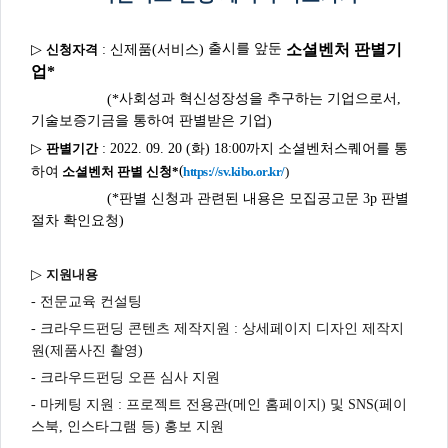
출시를 앞둔
소셜벤처
판별기
▷
신청자격
:
신제품
(
서비스
)
업*
(
*
사회성과 혁신성장성을 추구하는 기업으로서,
기술보증기금을 통하여 판별받은 기업
)
▷
판별기간
: 2022. 09. 20 (화
) 18:00
까지
소셜벤처스퀘어를 통
(
하여
소셜벤처 판별 신청*
)
https://sv.kibo.or.kr/
(*판별 신청과 관련된 내용은 모집공고문 3p 판별
절차 확인요청)
▷
지원내용
-
전문교육 컨설팅
-
크라우드펀딩 콘텐츠 제작지원
:
상세페이지 디자인 제작지
원
(
제품사진 촬영
)
-
크라우드펀딩 오픈 심사 지원
-
마케팅 지원 :
프로젝트 전용관(메인 홈페이지) 및
SNS(페이
스북, 인스타그램 등) 홍보 지원