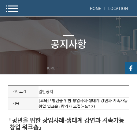
HOME
LOCATION
공지사항
HOME
>
>
자
료
일반공지
카테고리
정
보
[교육] 「청년을 위한 창업사례·생태계 강연과 지속가능
제
제목
창업 워크숍」 참가자 모집(~6/12)
목,
개
요,
내
「청년을 위한 창업사례·생태계 강연과 지속가능
용,
창업 워크숍」
키
워
드/