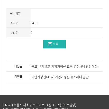
첨부파일
8419
조회수
0
추천수
목록
이
전
[공고]「제13회 기업가정신 교육 우수사례 경진대회」 참가자 모집(~8/14)
다음글
글,
다
음
[기업가정신NOW] 기업가정신 뉴스레터 발간
이전글
글
(06621) 서울시 서초구 서초대로 74길 33, 2층 (비트빌딩)