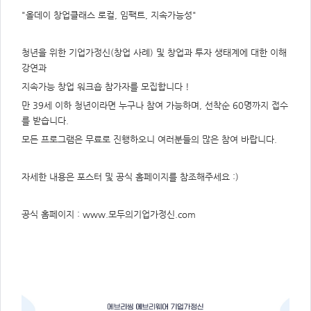
주
제,
"올데이 창업클래스 로컬, 임팩트, 지속가능성"
유
형,
저
작
청년을 위한 기업가정신(창업 사례) 및 창업과 투자 생태계에 대한 이해
권
자/
강연과
작
성
지속가능 창업 워크숍 참가자를 모집합니다 !
자,
년
만 39세 이하 청년이라면 누구나 참여 가능하며, 선착순 60명까지 접수
도,
대
를 받습니다.
표
이
모든 프로그램은 무료로 진행하오니 여러분들의 많은 참여 바랍니다.
미
지,
첨
부
자세한 내용은 포스터 및 공식 홈페이지를 참조해주세요 :)
파
일,
출
처,
공식 홈페이지 :
www.모두의기업가정신.com
저
작
권
유
형