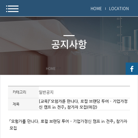
HOME
LOCATION
공지사항
HOME
>
>
자
료
일반공지
카테고리
정
보
[교육]「모험가를 만나다, 로컬 브랜딩 투어 - 기업가정
제
제목
신 캠프 in 전주」 참가자 모집(마감)
목,
개
요,
내
「모험가를 만나다, 로컬 브랜딩 투어 - 기업가정신 캠프 in 전주」 참가자
용,
키
모집
워
드/