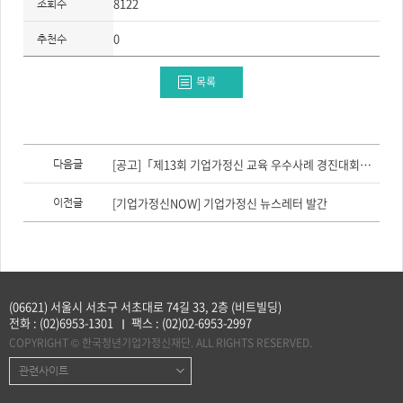
8122
조회수
0
추천수
목록
이
전
[공고]「제13회 기업가정신 교육 우수사례 경진대회」 참가자 모집(~8/14)
다음글
글,
다
음
[기업가정신NOW] 기업가정신 뉴스레터 발간
이전글
글
(06621) 서울시 서초구 서초대로 74길 33, 2층 (비트빌딩)
전화 :
(02)6953-1301
팩스 :
(02)02-6953-2997
COPYRIGHT © 한국청년기업가정신재단. ALL RIGHTS RESERVED.