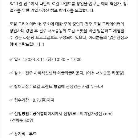
주
8/11일 전주에서 나만의 로컬 브랜드를 창업을 꿈꾸는 예비 혁신가, 창
제,
유
업가를 위한 기업가정신 캠프 참가자를 모집합니다.
형,
저
작
로컬 크리에이터 현 주소에 대한 주제 강연과 전주 로컬 크리에이터의
권
자/
창업사례 강연 후 전주 서노송동의 로컬 스팟을 직접 방문하고 체험할
작
성
수 있는 라운딩 프로그램으로 구성되어 있으니,
여러분들의 많은 관심과
자,
참여 부탁드립니다 :)
년
도,
대
표
✅ 일시 : 2023.8.11.(금) 10:30 ~ 17:00
이
미
지,
✅ 장소 : 전주 사회혁신센터 와글와글라운지, (이후 서노송동 라운딩)
첨
부
파
일,
✅ 참여대상 : 로컬 브랜드 창업에 관심있는 사람 누구나!
출
처,
저
✅ 접수기간 : 8.7.(월)까지
작
권
유
형
✅ 신청방법 : 공식홈페이지에서 신청(
모두의기업가정신.com
)
*선착순 60명
✅ 참가비 : 무료