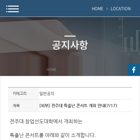
HOME
LOCATION
공지사항
HOME
>
>
자
료
일반공지
카테고리
정
보
제
[외부] 전주대 특출난 콘서트 개최 안내(7/17)
제목
목,
개
요,
전주대 창업선도대학에서 개최하는
내
용,
키
워
특출난 콘서트를 아래와 같이 소개합니다.
드/