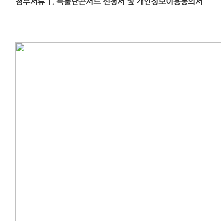
첨부서류 1. 특출난콘서트 신청서 및 개인정보이용동의서