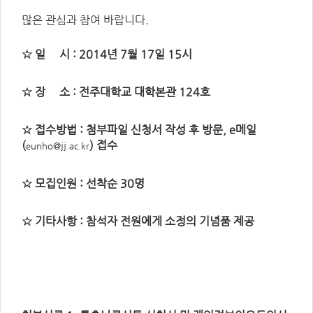
주
제,
많은 관심과 참여 바랍니다.
유
형,
저
작
☆ 일 시 : 2014년 7월 17일 15시
권
자/
작
성
☆ 장 소 : 전주대학교 대학본관 124호
자,
년
도,
대
☆ 접수방법 : 첨부파일 신청서 작성 후 방문, e메일
표
이
(
) 접수
eunho@jj.ac.kr
미
지,
첨
부
☆ 모집인원 : 선착순 30명
파
일,
출
처,
☆ 기타사항 : 참석자 전원에게 소정의 기념품 제공
저
작
권
유
형