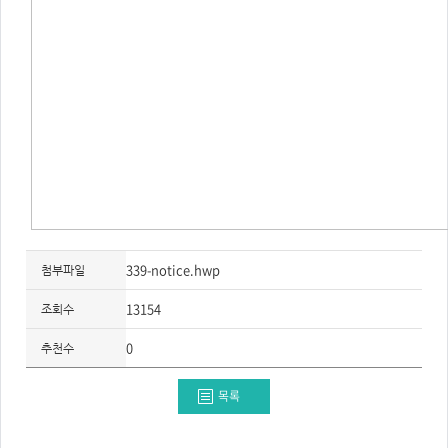
339-notice.hwp
첨부파일
13154
조회수
0
추천수
목록