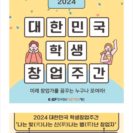
주
제,
유
형,
저
작
권
자/
작
성
자,
년
도,
대
표
이
미
지,
첨
부
파
일,
출
처,
저
작
권
유
형