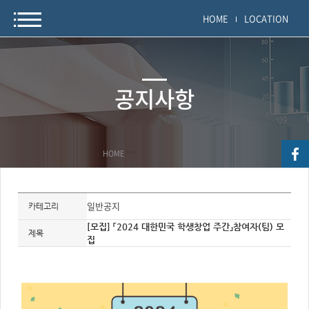
HOME
LOCATION
공지사항
HOME
>
>
자
료
일반공지
카테고리
정
보
[모집] 「2024 대한민국 학생창업 주간」참여자(팀) 모
제
제목
집
목,
개
요,
내
용,
키
워
드/