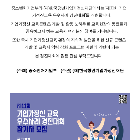
주
제,
중소벤처기업부와
(
재
)
한국청년기업가정신재단에서는
‘
제
11
회 기업
유
형,
가정신교육 우수사례 경진대회
’
를 개최합니다
.
저
작
기업가정신 교육콘텐츠 개발 및 활용 노하우를 교육현장의 동료들과
권
자/
공유하고자 하는 교육자 여러분의 참여를 기다립니다
.
작
성
또한 국내 기업가정신교육 환경의 지속적 발전을 위한 신규 콘텐츠
자,
년
개발 및 교육자 역량 강화 프로그램 마련의 기반이 되는
도,
대
본 경진대회에 많은 관심 부탁드립니다
.
표
이
미
지,
(
주최
)
중소벤처기업부
(
주관
) (
재
)
한국청년기업가정신재단
첨
부
파
일,
출
처,
저
작
권
유
형