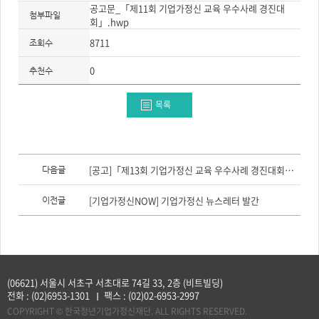
공고문_「제11회 기업가정신 교육 우수사례 경진대
첨부파일
회」.hwp
8711
조회수
0
추천수
목록
이
전
[공고]「제13회 기업가정신 교육 우수사례 경진대회」 참가자 모집(~8/14)
다음글
글,
다
음
[기업가정신NOW] 기업가정신 뉴스레터 발간
이전글
글
(06621) 서울시 서초구 서초대로 74길 33, 2층 (비트빌딩)
전화 :
(02)6953-1301
팩스 :
(02)02-6953-2997
COPYRIGHT © 한국청년기업가정신재단. ALL RIGHTS RESERVED.