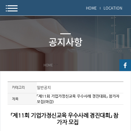
HOME
LOCATION
공지사항
HOME
>
>
자
료
일반공지
카테고리
정
보
「제11회 기업가정신교육 우수사례 경진대회」 참가자
제
제목
모집(마감)
목,
개
요,
내
「제11회 기업가정신교육 우수사례 경진대회」 참
용,
키
가자 모집
워
드/