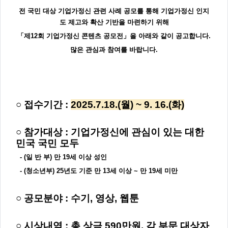
주
제,
전 국민 대상 기업가정신 관련 사례 공모를 통해 기업가정신 인지
유
형,
도 제고와 확산 기반을 마련하기 위해
저
작
「제12회 기업가정신 콘텐츠 공모전」을 아래와 같이 공고합니다.
권
자/
많은 관심과 참여를 바랍니다.
작
성
자,
년
도,
대
표
이
○ 접수기간 :
2025.7.18.(월) ~ 9. 16.(화)
미
지,
첨
부
○ 참가대상 : 기업가정신에 관심이 있는 대한
파
일,
민국 국민 모두
출
처,
- (일 반 부) 만 19세 이상 성인
저
작
- (청소년부) 25년도 기준 만 13세 이상 ~ 만 19세 미만
권
유
형
○ 공모분야 : 수기, 영상, 웹툰
○ 시상내역 : 총 상금 590만원, 각 부문 대상자