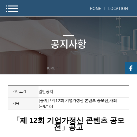
HOME
LOCATION
공지사항
HOME
>
>
자
료
일반공지
카테고리
정
보
[공지] 「제12회 기업가정신 콘텐츠 공모전」개최
제
제목
(~9/16)
목,
개
요,
내
「제 12회 기업가정신 콘텐츠 공모
용,
전」공고
키
워
드/