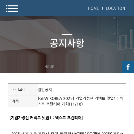
HOME
LOCATION
공지사항
HOME
>
>
자
료
일반공지
카테고리
정
보
[GEW KOREA 2025] 기업가정신 커넥트 밋업1 : 넥
제
제목
스트 프런티어 개최(11/18)
목,
개
요,
내
[
기업가정신 커넥트 밋업1 : 넥스트 프런티어]
용,
키
워
드/
‘2025 세계 기업가정신 주간 한국행사(GEW KOREA 2025)’ 개막식