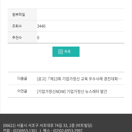
첨부파일
3440
조회수
0
추천수
목록
이
전
[공고]「제13회 기업가정신 교육 우수사례 경진대회」 참가자 모집(~8/14)
다음글
글,
다
음
[기업가정신NOW] 기업가정신 뉴스레터 발간
이전글
글
(06621) 서울시 서초구 서초대로 74길 33, 2층 (비트빌딩)
전화 :
(02)6953-1301
팩스 :
(02)02-6953-2997