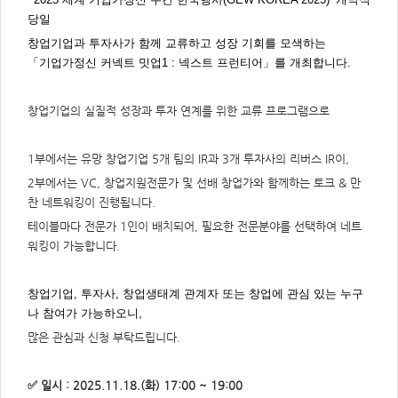
주
제,
당일
유
형,
창업기업과 투자사가 함께 교류하고 성장 기회를 모색하는
저
작
「기업가정신 커넥트 밋업1 : 넥스트 프런티어」를 개최합니다.
권
자/
작
성
창업기업의 실질적 성장과 투자 연계를 위한 교류 프로그램으로
자,
년
도,
대
1부에서는 유망 창업기업 5개 팀의 IR과 3개 투자사의 리버스 IR이,
표
이
2부에서는 VC, 창업지원전문가 및 선배 창업가와 함께하는 토크 & 만
미
지,
찬 네트워킹이 진행됩니다.
첨
부
테이블마다 전문가 1인이 배치되어, 필요한 전문분야를 선택하여 네트
파
워킹이 가능합니다.
일,
출
처,
저
작
창업기업, 투자사, 창업생태계 관계자 또는 창업에 관심 있는 누구
권
나 참여가 가능하오니,
유
형
많은 관심과 신청 부탁드립니다.
✅ 일시 : 2025.11.18.(화) 17:00 ~ 19:00