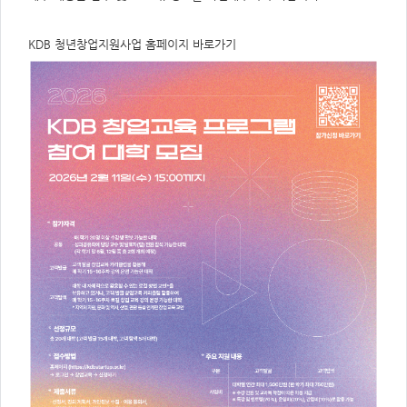
주
제,
유
형,
KDB 청년창업지원사업 홈페이지 바로가기
저
작
권
자/
작
성
자,
년
도,
대
표
이
미
지,
첨
부
파
일,
출
처,
저
작
권
유
형