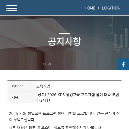
HOME
LOCATION
공지사항
HOME
>
>
자
료
교육사업
카테고리
정
보
[공고] 2026 KDB 창업교육 프로그램 참여 대학 모집
제
제목
(~2/11)
목,
개
요,
내
2025 KDB 창업교육 프로그램 참여 대학을 모집합니다. 많은 관심과 참
용,
키
여 부탁드립니다.
워
드/
세부 내용은 첨부 및 포스터, 링크를 확인해주시기 바랍니다.