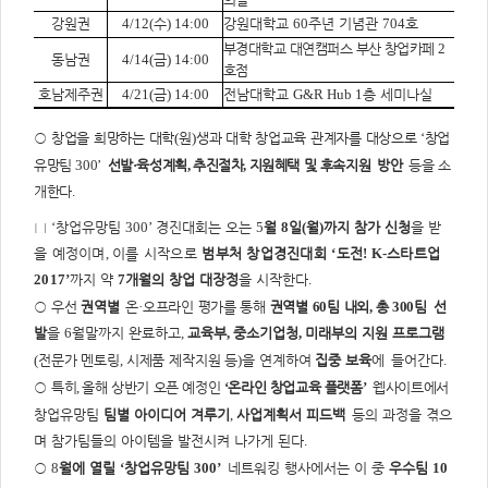
강원권
4/12(
수
) 14:00
강원대학교
60
주년 기념관
704
호
부경대학교 대연캠퍼스 부산 창업카페
2
동남권
4/14(
금
) 14:00
호점
호남제주권
4/21(
금
) 14:00
전남대학교
G&R Hub 1
층 세미나실
○
창업을 희망하는 대학
(
원
)
생과 대학 창업교육 관계자를 대상으로
‘
창업
유망
팀
300’
선발
·
육성계획
,
추진절차
,
지원혜택 및 후속지원
방안
등을 소
개한다
.
□
‘
창업유망팀
300’
경진대회는 오는
5
월
8
일
(
월
)
까지 참가 신청
을
받
을 예정이며
,
이를 시작으로
범부처 창업경진대회
‘
도전
! K-
스타트업
2017’
까지 약
7
개월의 창업 대장정
을 시작한다
.
○
우선
권역별
온
·
오프라인 평가를 통해
권역별
60
팀 내외
,
총
300
팀
선
발
을
6
월말까지 완료하고
,
교육부
,
중소기업청
,
미래부의 지원
프로그램
(
전문가 멘토링
,
시제품 제작지원 등
)
을 연계하여
집중 보육
에
들어간다
.
○
특히
,
올해 상반기 오픈 예정인
‘
온라인 창업교육 플랫폼
’
웹사이트에서
창업유망팀
팀별 아이디어 겨루기
,
사업계획서 피드백
등의 과정을 겪으
며 참가팀들의 아이템을 발전시켜 나가게 된다
.
○
8
월에 열릴
‘
창업유망팀
300’
네트워킹 행사에서는 이 중
우수팀
10