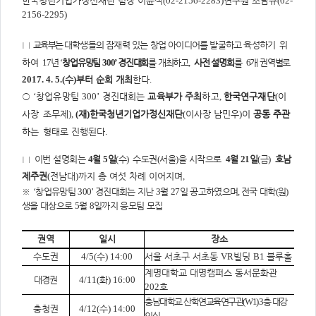
한국청년기업가정신재단 팀장 이윤석
(02-2156-2283)
연구원 조남규
(02-
주
제,
2156-2295)
유
형,
저
□
교육부는
대학생들의 잠재력 있는 창업 아이디어를 발굴하고 육성하기
위
작
권
하여
17
년
‘
창업유망팀
300’
경진대회
를 개최하고
,
사전 설명회
를
6
개 권역별로
자/
작
2017. 4. 5.(
수
)
부터 순회 개최
한다
.
성
자,
○
‘
창업유망팀
300’
경진대회는
교육부가 주최
하고
,
한국연구재단
(
이
년
도,
사장
조무제
),
(
재
)
한국청년기업가정신재단
(
이사장 남민우
)
이
공동 주관
대
표
하는
형태로 진행된다
.
이
미
지,
□
이번 설명회는
4
월
5
일
(
수
)
수도권
(
서울
)
을 시작으로
4
월
21
일
(
금
)
호남
첨
제주권
(
전남대
)
까지 총 여섯 차례 이어지며
,
부
파
※
‘
창업유망팀
300’
경진대회는 지난
3
월
27
일 공고하였으며
,
전국 대학
(
원
)
일,
출
생을 대상으로
5
월
8
일까지 응모팀 모집
처,
저
작
권역
일시
장소
권
유
수도권
4/5(
수
) 14:00
서울 서초구 서초동
VR
빌딩
B1
블루홀
형
계명대학교 대명캠퍼스 동서문화관
대경권
4/11(
화
) 16:00
202
호
충남대학교 산학연교육연구관
(W1) 3
층 대강
충청권
4/12(
수
) 14:00
의실