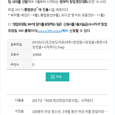
팀 내외를 선발
하여
9
월부터 시작되는
범부처 창업경진대회
(
도전
!
K-
스타
*
트업
2017)
통합본선
에 진출
시킬 예정이다
.
*
부처별 예선
(5
～
8
월
),
통합본선
(9
월
),
오디션 방식의 최종전
(9
～
11
월
)
□
‘
창업유망팀
300’
에 참가를 희망하는 팀은
신청서를
5
월
8
일
(
금
) 18
시
까지
「
창업
유망팀
300
홈페이지
(
」
에서
신청할 수 있다
www.u300.or.kr
)
04-05(수)조간보도자료(대학+창업팀!+창업을+향한+대
첨부파일
장정을+시작하다).hwp
10484
조회수
0
추천수
목록
이
전
2017년『KDB 청년창업지원사업』시작된다
다음글
글,
다
음
106명의 여성 청소년, 3개월 동안 여성 어플 창업자로 변신한다!
이전글
글