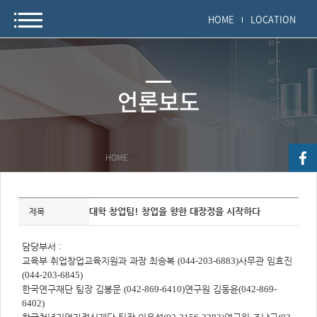
HOME
LOCATION
언론보도
HOME
>
>
자
료
대학 창업팀! 창업을 향한 대장정을 시작하다
제목
정
보
제
목,
담당부서 :
개
교육부 취업창업교육지원과 과장 최승복
(044-203-6883)
사무관 임효진
요,
내
(044-203-6845)
용,
한국연구재단 팀장 김봉문
(042-869-6410)
연구원 김동윤
(042-869-
키
워
6402)
드/