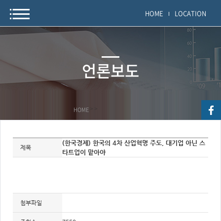
HOME
LOCATION
언론보도
HOME
>
>
자
(한국경제) 한국의 4차 산업혁명 주도, 대기업 아닌 스
료
제목
타트업이 맡아야
정
보
제
목,
개
요,
내
용,
첨부파일
키
워
드/