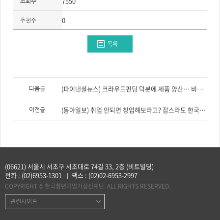
7550
조회수
주
제,
유
0
추천수
형,
저
작
권
목록
자/
작
성
자,
년
도,
이
대
전
(파이낸셜뉴스) 크라우드펀딩 덕분에 제품 양산… 비전 있다면 도전하라
다음글
표
글,
이
다
미
음
(동아일보) 취업 안되면 창업해보라고? 잡스라도 한국선 ‘창피인’ 됐을걸!
이전글
지,
글
첨
부
파
일,
출
처,
저
작
(06621) 서울시 서초구 서초대로 74길 33, 2층 (비트빌딩)
권
전화 :
(02)6953-1301
팩스 :
(02)02-6953-2997
유
형
COPYRIGHT © 한국청년기업가정신재단. ALL RIGHTS RESERVED.