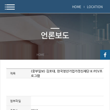
HOME
LOCATION
언론보도
HOME
>
>
자
(중부일보) 김포대, 한국청년기업가정신재단 K-PEV프
료
제목
로그램
정
보
제
목,
개
요,
내
용,
첨부파일
키
워
드/