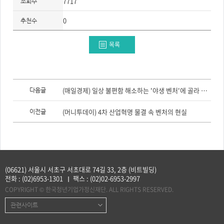
7717
조회수
주
제,
유
0
추천수
형,
저
작
권
목록
자/
작
성
자,
년
도,
이
대
전
(매일경제) 일상 불편함 해소하는 '야생 벤처'에 골라 투자
다음글
표
글,
이
다
미
음
(머니투데이) 4차 산업혁명 물결 속 벤처의 현실
이전글
지,
글
첨
부
파
일,
출
처,
저
작
(06621) 서울시 서초구 서초대로 74길 33, 2층 (비트빌딩)
권
전화 :
(02)6953-1301
팩스 :
(02)02-6953-2997
유
형
COPYRIGHT © 한국청년기업가정신재단. ALL RIGHTS RESERVED.