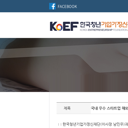
FACEBOOK
자
료
제목
국내 우수 스타트업 해외투
정
보
제
목,
□ 한국청년기업가정신재단(이사장 남민우)과 
개