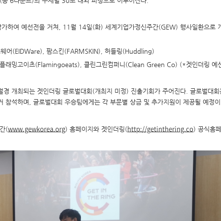
(총 6라운드)의 주제별 30초 내외 피칭으로 이루어진다.
 참가하여 예선전을 거쳐, 11월 14일(화) 세계기업가정신주간(GEW) 행사일환으로 
웨어(EIDWare), 팜스킨(FARMSKIN), 허들링(Huddling)
 플래밍고이츠(Flamingoeats), 클린그린컴퍼니(Clean Green Co) (*겟인더링 
5월경 개최되는 겟인더링 글로벌대회(개최지 미정) 진출기회가 주어진다. 글로벌대회
거 참석하며, 글로벌대회 우승팀에게는 각 부문별 상금 및 추가지원이 제공될 예정이
www.gewkorea.org
http://getinthering.co
간(
) 홈페이지와 겟인더링(
) 공식홈