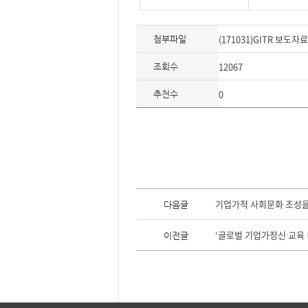
(171031)GITR 보도자
첨부파일
12067
조회수
0
추천수
이
전
기업가적 사회문화 조성을
다음글
글,
다
음
‘글로벌 기업가정신 교육 
이전글
글