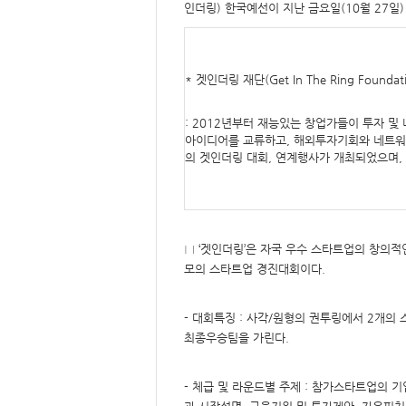
요,
인더링) 한국예선이 지난 금요일(10월 27일)
내
용,
키
워
드/
주
* 겟인더링 재단(Get In The Ring Foun
제,
유
형,
저
: 2012년부터 재능있는 창업가들이 투자 
작
아이디어를 교류하고, 해외투자기회와 네트워크
권
의 겟인더링 대회, 연계행사가 개최되었으며, 
자/
작
성
자,
년
도,
대
표
□ ‘겟인더링’은 자국 우수 스타트업의 창의
이
미
모의 스타트업 경진대회이다.
지,
첨
부
파
- 대회특징 : 사각/원형의 권투링에서 2개의
일,
출
최종우승팀을 가린다.
처,
저
작
권
- 체급 및 라운드별 주제 : 참가스타트업의 기
유