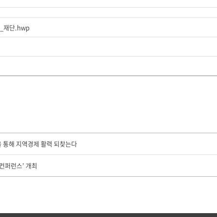
료_재단.hwp
 통해 지역경제 활력 되찾는다
컨퍼런스’ 개최