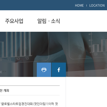
HOME
LOCATION
주요사업
알림ㆍ소식
ME
>
>
예선 개최
 ‘글로벌스타트업경진대회(겟인더링)’(이하 겟