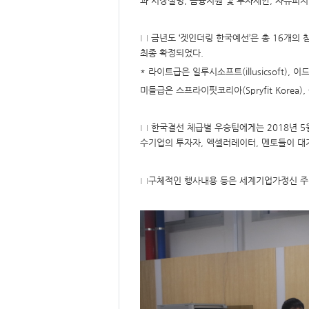
형
과 시장설명, 금융지원 및 투자제안, 자유피치
□ 금년도 ‘겟인더링 한국예선’은 총 16개의
최종 확정되었다.
* 라이트급은 일루시소프트(illusicsoft), 이드
미들급은 스프라이핏코리아(Spryfit Korea),
□ 한국결선 체급별 우승팀에게는 2018년 
수기업의 투자자, 엑셀러레이터, 멘토들이 대
□구체적인 행사내용 등은 세계기업가정신 주