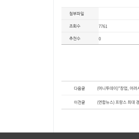
요,
내
용,
첨부파일
키
워
드/
7761
주
조회수
제,
유
0
형,
추천수
저
작
권
자/
작
성
자,
년
도,
대
표
이
이
전
(머니투데이)"창업, 어려
다음글
미
글,
지,
다
첨
음
(연합뉴스) 프랑스 최대 
이전글
부
글
파
일,
출
처,
저
작
권
유