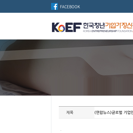
FACEBOOK
자
료
제목
(연합뉴스)글로벌 기업인
정
보
제
목,
.
개