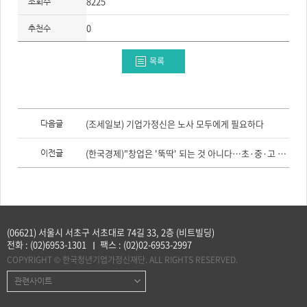
8225
조회수
주
제,
유
0
추천수
형,
저
작
권
목록
자/
작
성
자,
년
도,
이
대
전
(조세일보) 기업가정신은 노사 모두에게 필요하다
다음글
표
글,
이
다
미
음
(한국경제)"창업은 '뚝딱' 되는 것 아니다…초·중·고 교육부터 기업가정신 녹여야"
이전글
지,
글
첨
부
파
일,
출
처,
저
작
(06621) 서울시 서초구 서초대로 74길 33, 2층 (비트빌딩)
권
전화 :
(02)6953-1301
팩스 :
(02)02-6953-2997
유
형
COPYRIGHT © 한국청년기업가정신재단. ALL RIGHTS RESERVED.