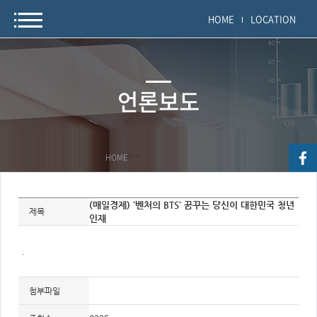
HOME
LOCATION
언론보도
HOME
>
>
자
(매일경제) `벤처의 BTS` 꿈꾸는 당신이 대한민국 청년
료
제목
인재
정
보
제
목,
.
개
요,
내
용,
첨부파일
키
워
드/