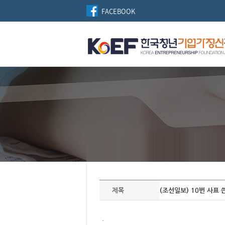
FACEBOOK
자
료
제목
(조선일보) 10번 사표 
정
보
제
목,
.
개