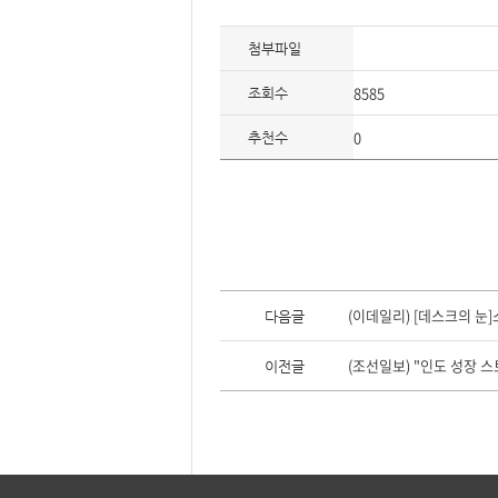
요,
내
용,
첨부파일
키
워
드/
8585
주
조회수
제,
유
0
형,
추천수
저
작
권
자/
작
성
자,
년
도,
대
표
이
이
전
(이데일리) [데스크의 눈
다음글
미
글,
지,
다
첨
음
(조선일보) "인도 성장 
이전글
부
글
파
일,
출
처,
저
작
권
유