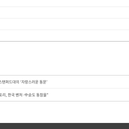
]스탠퍼드대의 ‘자랑스러운 동문’
스토리, 한국 벤처·中企도 동참을"