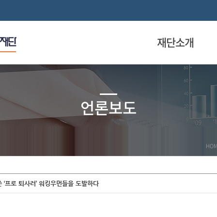
재단소개
언론보도
HO
쓴 ‘프로 퇴사러’ 워킹우먼들을 도발하다