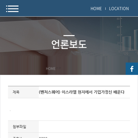
HOME
LOCATION
언론보도
HOME
>
>
자
료
(벤처스퀘어) 이스라엘 현지에서 기업가정신 배운다
제목
정
보
제
목,
.
개
요,
내
용,
첨부파일
키
워
드/