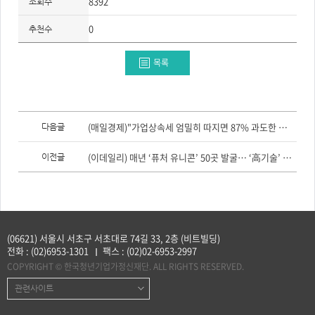
8392
조회수
주
제,
유
0
추천수
형,
저
작
권
목록
자/
작
성
자,
년
도,
이
대
전
(매일경제)"가업상속세 엄밀히 따지면 87% 과도한 규제로 기업가정신 위축"
다음글
표
글,
이
다
미
음
(이데일리) 매년 ‘퓨처 유니콘’ 50곳 발굴… ‘高기술’ 스타트업 키운다
이전글
지,
글
첨
부
파
일,
출
처,
저
작
(06621) 서울시 서초구 서초대로 74길 33, 2층 (비트빌딩)
권
전화 :
(02)6953-1301
팩스 :
(02)02-6953-2997
유
형
COPYRIGHT © 한국청년기업가정신재단. ALL RIGHTS RESERVED.