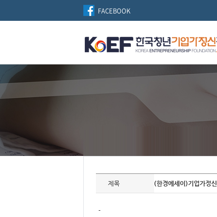
FACEBOOK
자
료
제목
(한경에세이)기업가정
정
보
제
목,
-
개