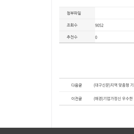
요,
내
용,
첨부파일
키
워
드/
9052
주
조회수
제,
유
0
형,
추천수
저
작
권
자/
작
성
자,
년
도,
대
표
이
이
전
(대구신문)지역 맞춤형 
다음글
미
글,
지,
다
첨
음
(매경)기업가정신 우수한 중
이전글
부
글
파
일,
출
처,
저
작
권
유