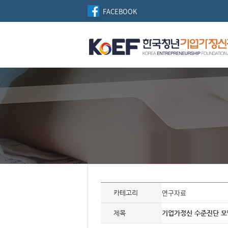
FACEBOOK
자
료
연구자료
카테고리
정
보
제
제목
기업가정신 수준진단 모델
목,
개