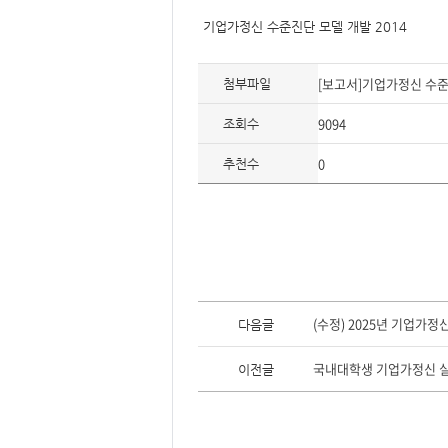
요,
내
기업가정신 수준진단 모델 개발 2014
용,
키
워
드/
[보고서]기업가정신 수준
주
첨부파일
제,
유
9094
형,
조회수
저
작
권
0
추천수
자/
작
성
자,
년
도,
대
표
이
미
지,
이
첨
전
(수정) 2025년 기업가
다음글
부
글,
파
다
일,
음
국내대학생 기업가정신 실
출
이전글
글
처,
저
작
권
유