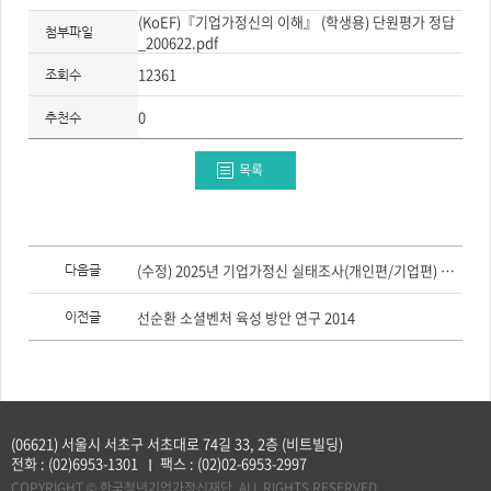
주
제,
(KoEF)『기업가정신의 이해』 (학생용) 단원평가 정답
첨부파일
유
_200622.pdf
형,
저
12361
조회수
작
권
자/
0
추천수
작
성
자,
년
목록
도,
대
표
이
미
지,
이
첨
전
(수정) 2025년 기업가정신 실태조사(개인편/기업편) 보고서
다음글
부
글,
파
다
일,
음
선순환 소셜벤처 육성 방안 연구 2014
이전글
출
글
처,
저
작
권
유
형
(06621) 서울시 서초구 서초대로 74길 33, 2층 (비트빌딩)
전화 :
(02)6953-1301
팩스 :
(02)02-6953-2997
COPYRIGHT © 한국청년기업가정신재단. ALL RIGHTS RESERVED.