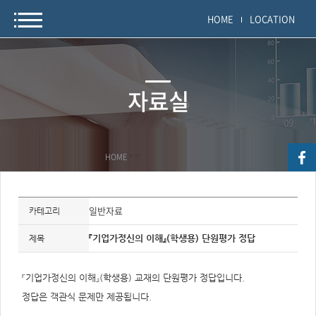
HOME
LOCATION
자료실
HOME
>
>
자
료
일반자료
카테고리
정
보
제
『기업가정신의 이해』(학생용) 단원평가 정답
제목
목,
개
요,
내
『기업가정신의 이해』(학생용) 교재의 단원평가 정답입니다.
용,
키
정답은 객관식 문제만 제공됩니다.
워
드/