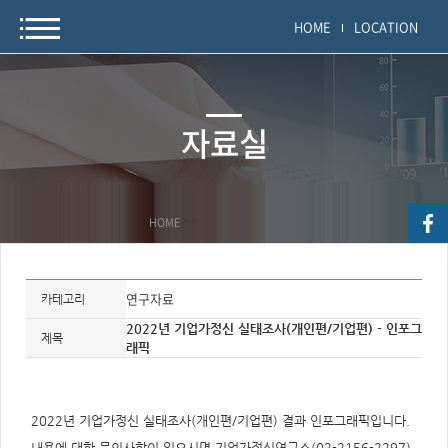
HOME
LOCATION
자료실
HOME
>
>
자
료
연구자료
카테고리
정
보
2022년 기업가정신 실태조사(개인편/기업편) - 인포그
제
제목
래픽
목,
개
요,
내
용,
키
2022년 기업가정신 실태조사(개인편/기업편) 결과 인포그래픽입니다.
워
드/
내용에 대한 문의사항이 있으시면 기업가정신연구소(02-2156-2297)