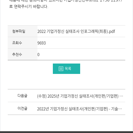
주
제,
로 연락주시기 바랍니다.
유
형,
저
작
권
자/
2022 기업가정신 실태조사 인포그래픽(최종).pdf
첨부파일
작
성
자,
9693
조회수
년
도,
대
0
추천수
표
이
미
지,
목록
첨
부
파
일,
출
처,
이
저
전
(수정) 2025년 기업가정신 실태조사(개인편/기업편) 보고서
다음글
작
글,
권
다
유
음
2022년 기업가정신 실태조사(개인편/기업편) - 기술통계 보고서
이전글
형
글