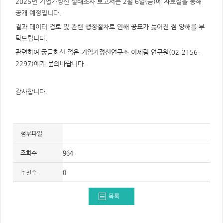
2025년 기업가정신 실태조사 보고서는 2월 6일(금)에 자료실을 통해
주
제,
공개 예정입니다.
유
형,
결과 데이터 검토 및 관련 행정절차로 인해 공표가 늦어진 점 양해를 부
저
작
탁드립니다.
권
자/
관련하여 궁금하신 점은 기업가정신연구소 이세림 연구원(02-2156-
작
성
2297)에게 문의바랍니다.
자,
년
도,
대
감사합니다.
표
이
미
지,
첨
부
파
첨부파일
일,
출
처,
964
조회수
저
작
권
0
추천수
유
형
목록