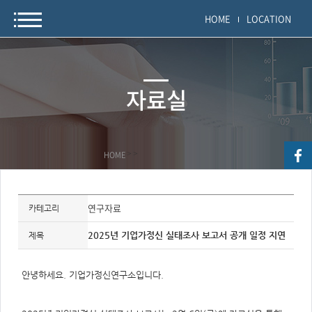
HOME
LOCATION
자료실
HOME
>
>
자
료
연구자료
카테고리
정
보
제
2025년 기업가정신 실태조사 보고서 공개 일정 지연
제목
목,
개
요,
내
안녕하세요. 기업가정신연구소입니다.
용,
키
워
드/