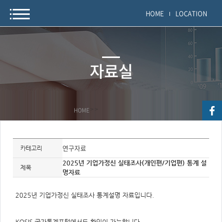
HOME
LOCATION
자료실
HOME
>
>
자
료
연구자료
카테고리
정
보
2025년 기업가정신 실태조사(개인편/기업편) 통계 설
제
제목
명자료
목,
개
요,
내
2025년 기업가정신 실태조사 통계설명 자료입니다.
용,
키
워
드/
KOSIS 국가통계포털에서도 확인이 가능합니다.