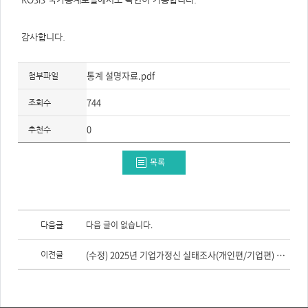
주
제,
유
형,
감사합니다.
저
작
권
자/
통계 설명자료.pdf
작
첨부파일
성
자,
744
년
조회수
도,
대
0
표
추천수
이
미
지,
목록
첨
부
파
일,
출
처,
이
저
전
다음 글이 없습니다.
다음글
작
글,
권
다
유
음
형
(수정) 2025년 기업가정신 실태조사(개인편/기업편) 보고서
이전글
글