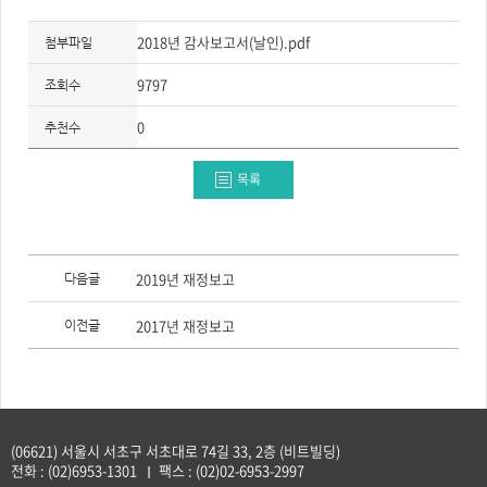
2018년 감사보고서(날인).pdf
첨부파일
9797
조회수
0
추천수
목록
이
전
2019년 재정보고
다음글
글,
다
음
2017년 재정보고
이전글
글
(06621) 서울시 서초구 서초대로 74길 33, 2층 (비트빌딩)
전화 :
(02)6953-1301
팩스 :
(02)02-6953-2997