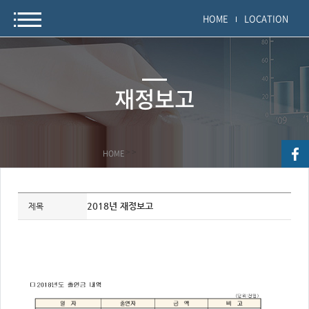
HOME
LOCATION
재정보고
HOME
>
>
자
료
2018년 재정보고
제목
정
보
제
목,
개
요,
내
용,
키
워
드/