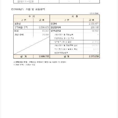
주
제,
유
형,
저
작
권
자/
작
성
자,
년
도,
대
표
이
미
지,
첨
부
파
일,
출
처,
저
작
권
유
형