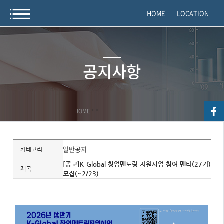
HOME
LOCATION
공지사항
HOME
>
>
자
료
일반공지
카테고리
정
보
[공고]K-Global 창업멘토링 지원사업 참여 멘티(27기)
제
제목
모집(~2/23)
목,
개
요,
내
용,
키
워
드/