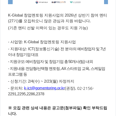
K-Global 창업멘토링 지원사업
의 2026년 상반기 참여 멘티
(27기)를 모집하오니 많은 관심과 지원 바랍니다.
(기존 멘티 선발 이력이 있는 경우도 지원 가능)
- 사업명:
K-Global 창업멘토링 지원사업
- 지원대상
:
ICT(
정보통신기술
)
전 분야
의 예비창업자 및
7
년
이내 창업기업 대표
- 지원규모: 예비창업자 및 창업기업 총 50
개사(팀) 내외
- 지원내용: 전담형/선택형 멘토링, AX 스타트업
교육, 스케일업
프로그램 등
-
신청기간: 2/4
(수) ~ 2/23
(월) 자정까지
k-ict@gomentoring.or.kr
- 문의처:
(
권장
),
02-2156-
2291,2295,
2286,
2378
※ 모집 관련 상세 내용은 공고문(첨부파일) 확인 부탁드립
니다.