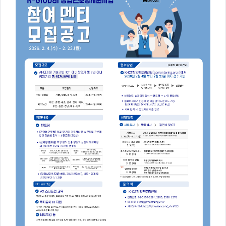
주
제,
유
형,
저
작
권
자/
작
성
자,
년
도,
대
표
이
미
지,
첨
부
파
일,
출
처,
저
작
권
유
형