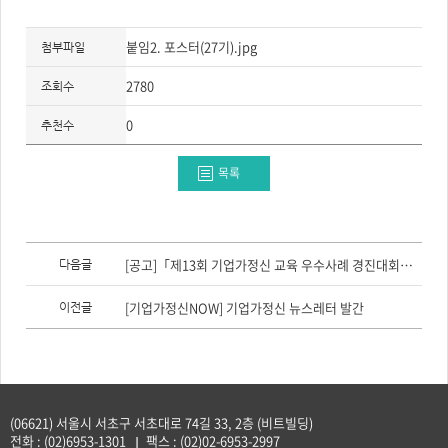
붙임2. 포스터(27기).jpg
첨부파일
2780
조회수
0
추천수
목록
이
전
[공고]「제13회 기업가정신 교육 우수사례 경진대회」 참가자 모집(~8/14)
다음글
글,
다
음
[기업가정신NOW] 기업가정신 뉴스레터 발간
이전글
글
(06621) 서울시 서초구 서초대로 74길 33, 2층 (비트빌딩)
전화 :
(02)6953-1301
팩스 :
(02)02-6953-2997