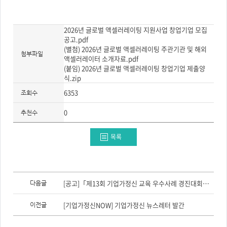
2026년 글로벌 액셀러레이팅 지원사업 창업기업 모집
공고.pdf
(별첨) 2026년 글로벌 액셀러레이팅 주관기관 및 해외
첨부파일
액셀러레이터 소개자료.pdf
(붙임) 2026년 글로벌 액셀러레이팅 창업기업 제출양
식.zip
6353
조회수
0
추천수
목록
이
전
[공고]「제13회 기업가정신 교육 우수사례 경진대회」 참가자 모집(~8/14)
다음글
글,
다
음
[기업가정신NOW] 기업가정신 뉴스레터 발간
이전글
글