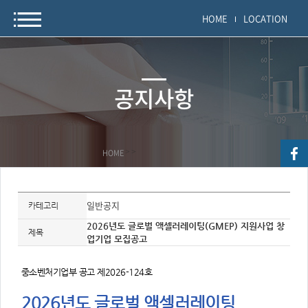
HOME
LOCATION
공지사항
HOME
>
>
자
료
일반공지
카테고리
정
보
2026년도 글로벌 액셀러레이팅(GMEP) 지원사업 창
제
제목
업기업 모집공고
목,
개
요,
내
중소벤처기업부 공고 제2026-124호
용,
키
워
2026년도 글로벌 액셀러레이팅
드/