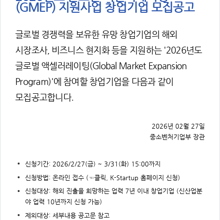
주
(GMEP) 지원사업 창업기업 모집공고
제,
유
형,
저
글로벌 경쟁력을 보유한 유망 창업기업의 해외
작
권
자/
시장조사, 비즈니스 현지화 등을 지원하는 '2026년도
작
성
글로벌 액셀러레이팅(Global Market Expansion
자,
년
도,
Program)'에 참여할 창업기업을 다음과 같이
대
표
모집공고합니다.
이
미
지,
첨
부
2026년 02월 27일
파
일,
중소벤처기업부 장관
출
처,
저
작
신청기간: 2026/2/27(금) ~ 3/31(화) 15:00까지
권
유
신청방법:
온라인 접수
(☜클릭, K-Startup 홈페이지 신청)
형
신청대상: 해외 진출을 희망하는 업력 7년 이내 창업기업 (신산업분
야 업력 10년까지 신청 가능)
제외대상: 세부내용 공고문 참고