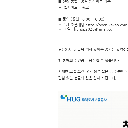
형
공식 웹사이트 접수
■
신청 방법
:
웹사이트
:
링크
평일
■
문의
(
10:00~16:00)
1:1
오픈채팅
https://open.kakao.co
메일
:
hugup2026@gmail.com
부
산에서
,
사람을 위한 창업을 꿈꾸는 청년이
첫 항해의 주인공은 당신일 수 있습니다
.
자세한 모집 요건 및 신청 방법은 공식 홈페
관심 있는 분들의 많은 참여 바랍니다
.