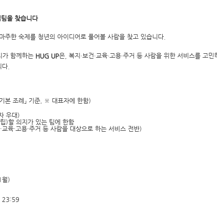
업팀을 찾습니다
마주한 숙제를 청년의 아이디어로 풀어볼 사람을 찾고 있습니다
.
티가 함께하는
은
복지
보건
교육
고용
주거 등 사람을 위한 서비스를 고
,
·
·
·
·
HUG UP
니다
.
기본 조례」 기준
, ※
대표자에 한함
)
자 우대
)
설립
)
할 의지가 있는 팀에 한함
·
교육
·
고용
·
주거
등 사람을 대상으로 하는 서비스 전반
)
1
월
)
) 23:59