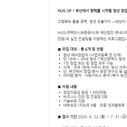
요,
내
용,
HUG UP !
부산에서 항해를 시작할 청년 창
키
워
드/
고령화와 돌봄 공백
청년 유출까지
세상이 
,
—
주
제,
유
주택도시보증공사
와 재단법인 큐네스
HUG(
)
형,
저
만원
과 실전 컨설팅을 지원하는 프로그램입
)
작
권
모집 대상
총
개 팀 선발
■
–
6
자/
작
청년 예비창업자
(
사업자등록 전 단계
)
성
만
18
세
~ 39
세 청년
(
「부산광역시 청년 
자,
1
인 창업 또는 팀 창업 모두 가능
년
지역
:
전국
(
현재 거주지 무관
,
부산 거주
도,
단
,
부산에서 창업
(
본사
·
공장
·
연구소
등 
대
표
아이템
분야
:
사회서비스 분야
(
복지
·
보건
이
미
지,
■
지원 내용
첨
창업지원금 팀당
1,000
만원
부
비즈니스 진단 및 컨설팅
5
회
파
기술보호 지원
일,
출
네트워킹
(
킥오프
8
월
·
최종 성과발표회
처,
저
작
월
금
■
접수 기간
2026. 6. 22.(
) ~ 7. 31.(
권
유