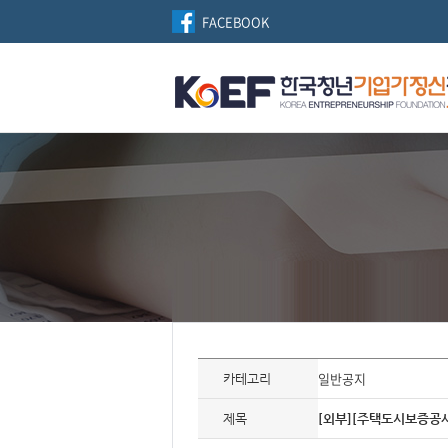
FACEBOOK
자
료
일반공지
카테고리
정
보
제
제목
[외부][주택도시보증공사]
목,
개