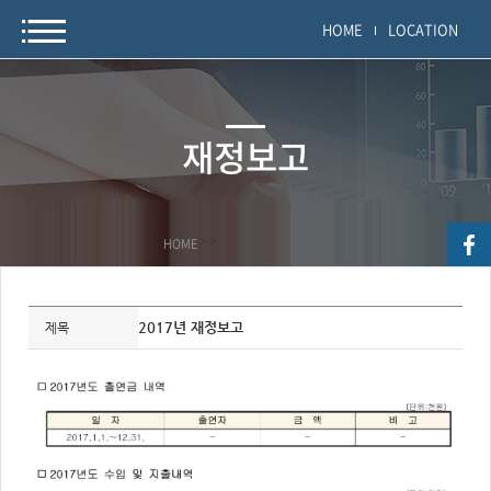
HOME
LOCATION
재정보고
HOME
>
>
자
료
2017년 재정보고
제목
정
보
제
목,
개
요,
내
용,
키
워
드/