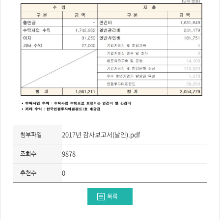
주
제,
유
형,
저
작
권
자/
작
성
자,
년
도,
대
표
이
미
지,
첨
부
파
2017년 감사보고서(날인).pdf
첨부파일
일,
출
처,
9878
조회수
저
작
권
0
추천수
유
형
목록